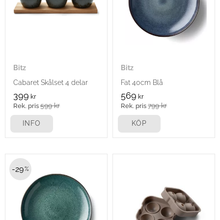
Bitz
Bitz
Cabaret Skålset 4 delar
Fat 40cm Blå
399
569
kr
kr
599
kr
799
kr
INFO
KÖP
29
%