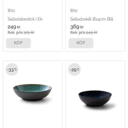
Bitz
Bitz
Salladsbestick i Ek
Salladsskål Ø24cm Blå
249
369
kr
kr
329
kr
549
kr
KÖP
KÖP
33
29
%
%