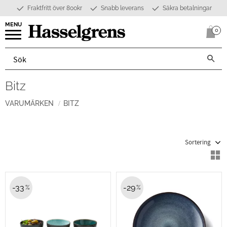
Fraktfritt över 800kr
Snabb leverans
Säkra betalningar
Meny
0
Anta
Bitz
VARUMÄRKEN
BITZ
Välj sortering
V
33
29
%
%