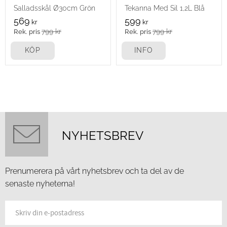
Salladsskål Ø30cm Grön
Tekanna Med Sil 1,2L Blå
569
599
kr
kr
799
kr
799
kr
KÖP
INFO
NYHETSBREV
Prenumerera på vårt nyhetsbrev och ta del av de
senaste nyheterna!