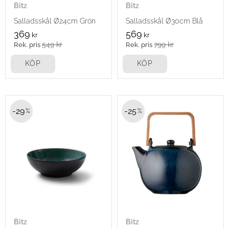
Bitz
Bitz
Salladsskål Ø24cm Grön
Salladsskål Ø30cm Blå
369
569
kr
kr
549
kr
799
kr
KÖP
KÖP
29
25
%
%
Bitz
Bitz