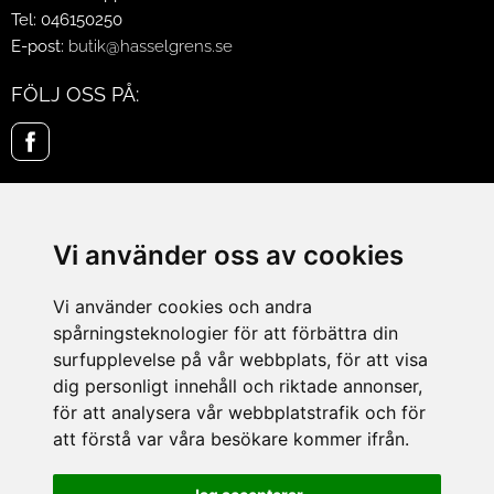
Tel: 046150250
E-post:
butik@hasselgrens.se
FÖLJ OSS PÅ:
INFORMATION
Om oss
Vi använder oss av cookies
Mina sidor
Köpvillkor
Vi använder cookies och andra
Policy & Cookies
spårningsteknologier för att förbättra din
Leveranser, reklamationer & returer
surfupplevelse på vår webbplats, för att visa
Jobba på Hasselgrens
dig personligt innehåll och riktade annonser,
Presentkort
för att analysera vår webbplatstrafik och för
att förstå var våra besökare kommer ifrån.
LEVERANS