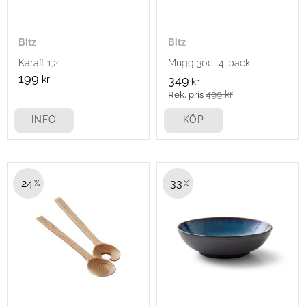
Bitz
Bitz
Karaff 1,2L
Mugg 30cl 4-pack
199
kr
349
kr
499
kr
INFO
KÖP
24
33
%
%