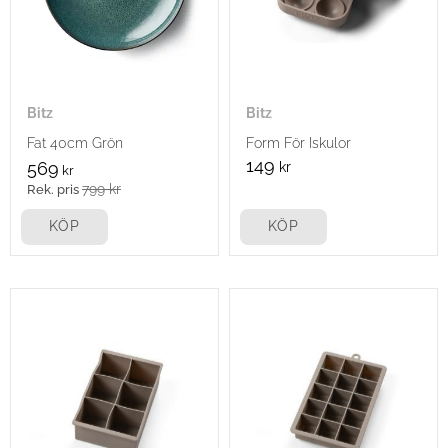
Bitz
Bitz
Fat 40cm Grön
Form För Iskulor
149
569
kr
kr
799
kr
KÖP
KÖP