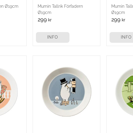
tten Ø19cm
Mumin Tallrik Förfadern
Mumin Tall
Ø19cm
Ø19cm
299
299
kr
kr
INFO
INFO