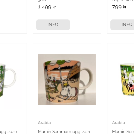
Tooticky 30
1 499
799
kr
kr
INFO
INFO
Arabia
Arabia
gg 2020
Mumin Sommarmugg 2021
Mumin So