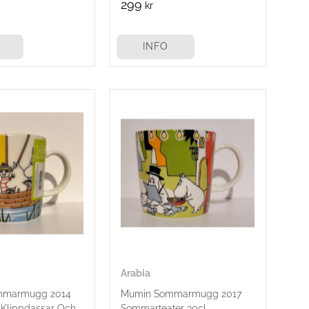
299
kr
INFO
Arabia
mmarmugg 2014
Mumin Sommarmugg 2017
 Klippdassar Och
Sommarteater 30cl