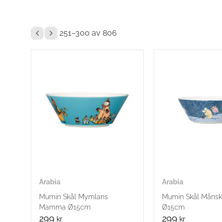
251–
300
av
806
Arabia
Arabia
Mumin Skål Mymlans
Mumin Skål Månsk
Mamma Ø15cm
Ø15cm
299
299
kr
kr