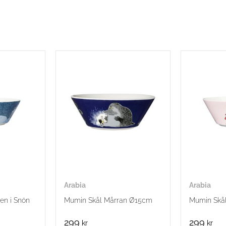
Arabia
Arabia
en i Snön
Mumin Skål Mårran Ø15cm
Mumin Skå
299
299
kr
kr