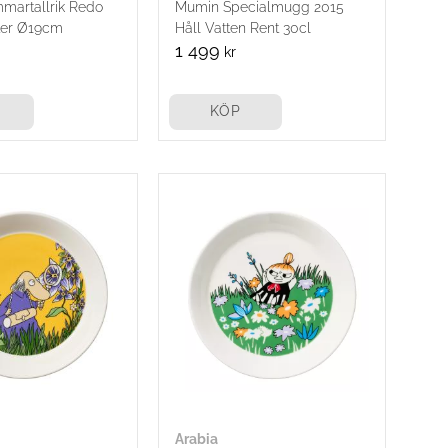
martallrik Redo
Mumin Specialmugg 2015
ter Ø19cm
Håll Vatten Rent 30cl
1 499
kr
KÖP
Arabia