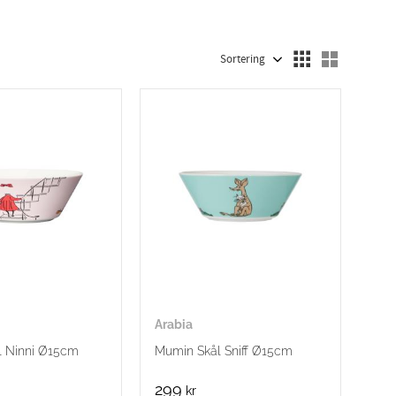
Välj sortering
Välj visn
Arabia
l Ninni Ø15cm
Mumin Skål Sniff Ø15cm
299
kr