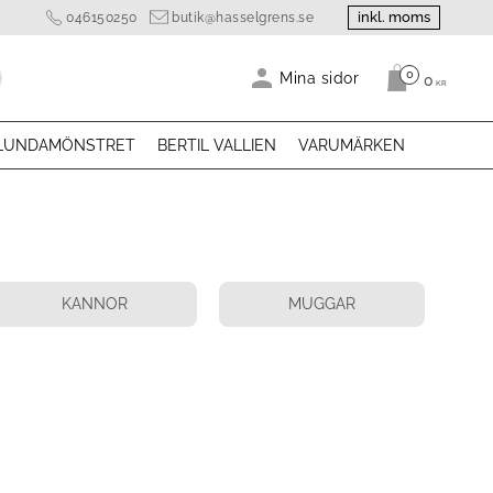
inkl. moms
046150250
butik@hasselgrens.se
0
Antal produk
Mina sidor
0
KR
LUNDAMÖNSTRET
BERTIL VALLIEN
VARUMÄRKEN
KANNOR
MUGGAR