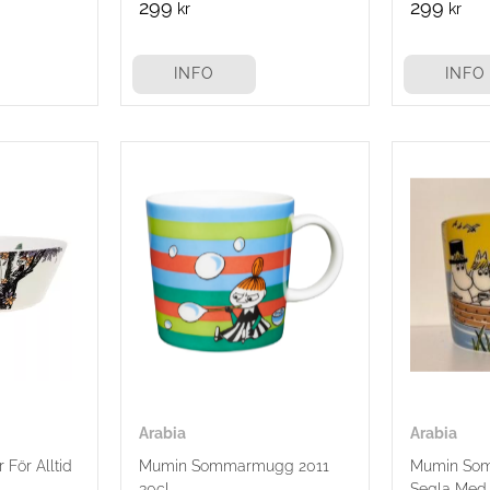
299
299
kr
kr
INFO
INFO
Arabia
Arabia
För Alltid
Mumin Sommarmugg 2011
Mumin So
30cl
Segla Med