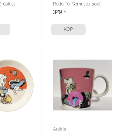
årdsfest
Redo För Semester 30cl
329
kr
KÖP
Arabia