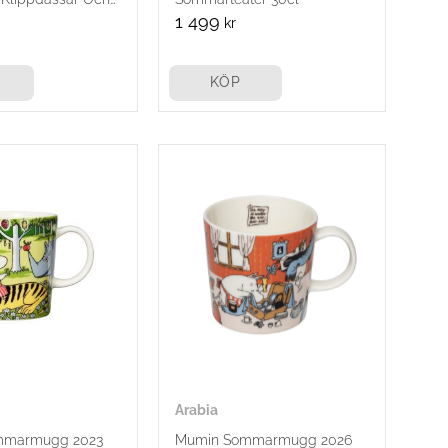
cl
1 499
kr
KÖP
Arabia
mmarmugg 2023
Mumin Sommarmugg 2026