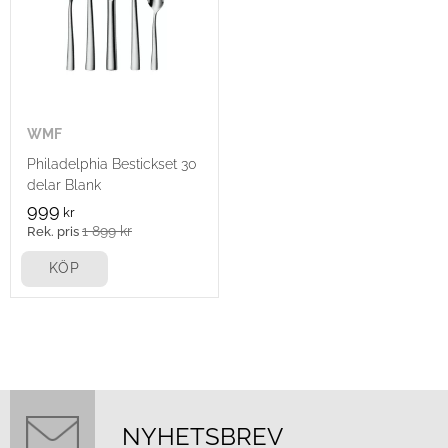
WMF
Philadelphia Bestickset 30
delar Blank
999
kr
1 899
kr
KÖP
NYHETSBREV