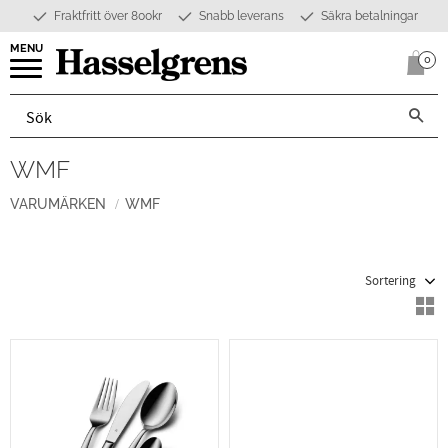
Fraktfritt över 800kr
Snabb leverans
Säkra betalningar
Meny
0
Anta
WMF
VARUMÄRKEN
WMF
Välj sortering
V