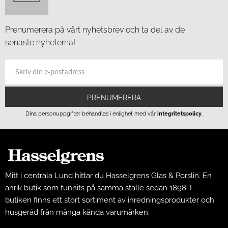
Prenumerera på vårt nyhetsbrev och ta del av de
senaste nyheterna!
PRENUMERERA
Dina personuppgifter behandlas i enlighet med vår
integritetspolicy
.
Mitt i centrala Lund hittar du Hasselgrens Glas & Porslin. En
anrik butik som funnits på samma ställe sedan 1898. I
butiken finns ett stort sortiment av inredningsprodukter och
husgeråd från många kända varumärken.