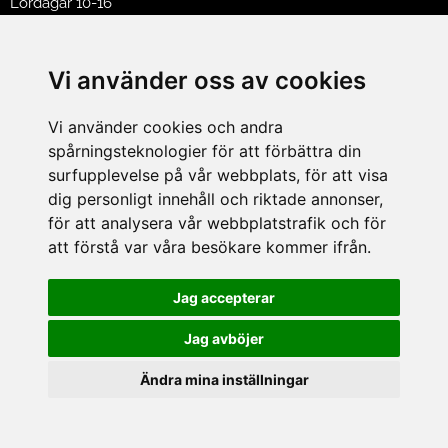
Lördagar 10-16
Söndagar 12-16
Avvikande öppettider 2026
Vi använder oss av cookies
Tel: 046150250
E-post:
butik@hasselgrens.se
Vi använder cookies och andra
FÖLJ OSS PÅ:
spårningsteknologier för att förbättra din
surfupplevelse på vår webbplats, för att visa
dig personligt innehåll och riktade annonser,
för att analysera vår webbplatstrafik och för
INFORMATION
att förstå var våra besökare kommer ifrån.
Om oss
Jag accepterar
Mina sidor
Köpvillkor
Jag avböjer
Policy & Cookies
Leveranser, reklamationer & returer
Ändra mina inställningar
Jobba på Hasselgrens
Presentkort