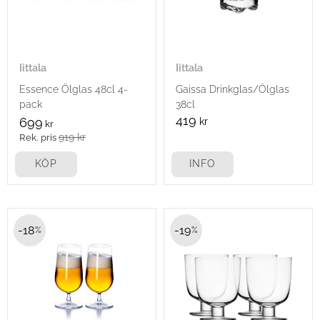
Iittala
Iittala
Essence Ölglas 48cl 4-
Gaissa Drinkglas/Ölglas
pack
38cl
419
699
kr
kr
919
kr
KÖP
INFO
18
19
%
%