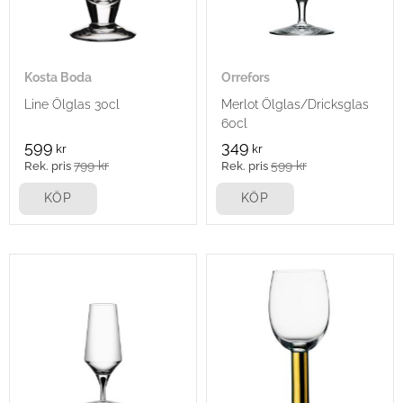
Kosta Boda
Orrefors
Line Ölglas 30cl
Merlot Ölglas/Dricksglas
60cl
599
349
kr
kr
799
kr
599
kr
KÖP
KÖP