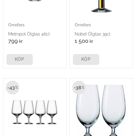
Orrefors
Orrefors
Metropol Ölglas 46cl
Nobel Ölglas 39cl
799
1 500
kr
kr
KÖP
KÖP
43
38
%
%