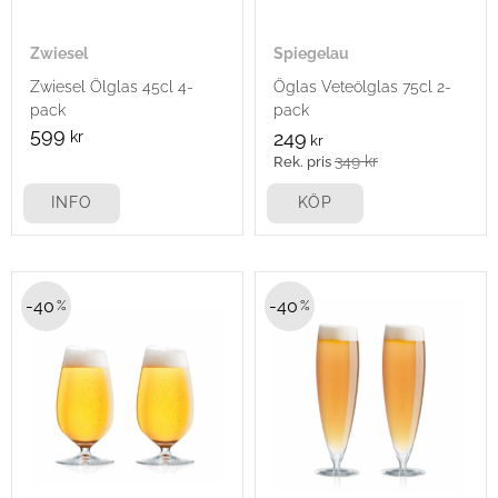
Zwiesel
Spiegelau
Zwiesel Ölglas 45cl 4-
Öglas Veteölglas 75cl 2-
pack
pack
599
kr
249
kr
349
kr
INFO
KÖP
40
40
%
%