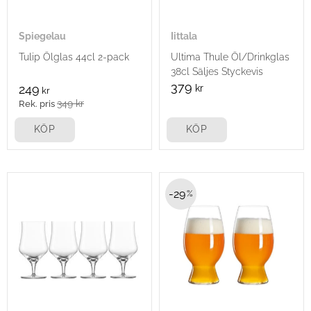
Spiegelau
Iittala
Tulip Ölglas 44cl 2-pack
Ultima Thule Öl/Drinkglas
38cl Säljes Styckevis
379
249
kr
kr
349
kr
KÖP
KÖP
29
%