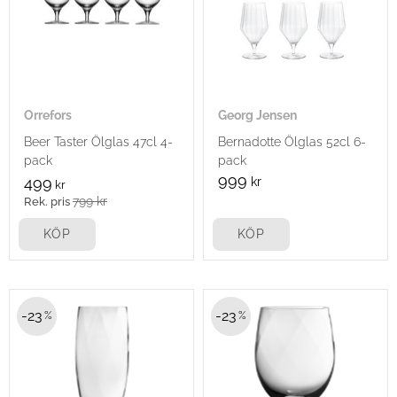
Orrefors
Georg Jensen
Beer Taster Ölglas 47cl 4-
Bernadotte Ölglas 52cl 6-
pack
pack
999
499
kr
kr
799
kr
KÖP
KÖP
23
23
%
%