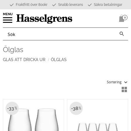
Fraktfritt över 800kr
Snabb leverans
Säkra betalningar
Meny
0
Anta
Ölglas
GLAS ATT DRICKA UR
ÖLGLAS
Välj sortering
V
33
38
%
%