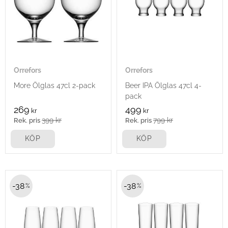
Orrefors
Orrefors
More Ölglas 47cl 2-pack
Beer IPA Ölglas 47cl 4-
pack
269
499
kr
kr
399
kr
799
kr
KÖP
KÖP
38
38
%
%