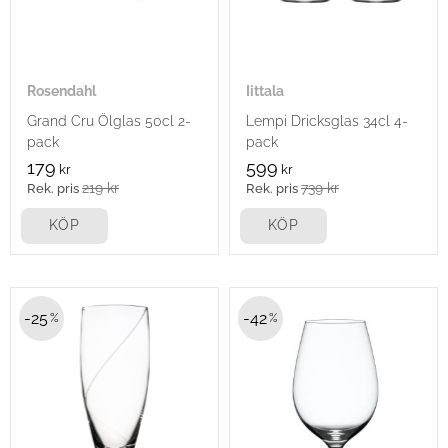
Rosendahl
Iittala
Grand Cru Ölglas 50cl 2-
Lempi Dricksglas 34cl 4-
pack
pack
179
599
kr
kr
219
kr
739
kr
KÖP
KÖP
25
42
%
%