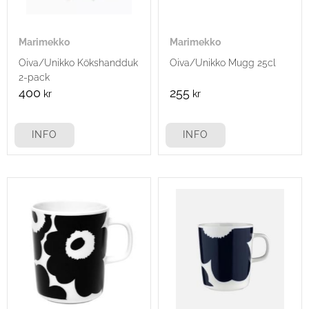
Marimekko
Marimekko
Oiva/Unikko Kökshandduk
Oiva/Unikko Mugg 25cl
2-pack
400
255
kr
kr
INFO
INFO