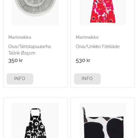
Marimekko
Marimekko
Oiva/Siirtolapuutarha
Oiva/Unikko Förkläde
Tallrik Ø25cm
350
530
kr
kr
INFO
INFO