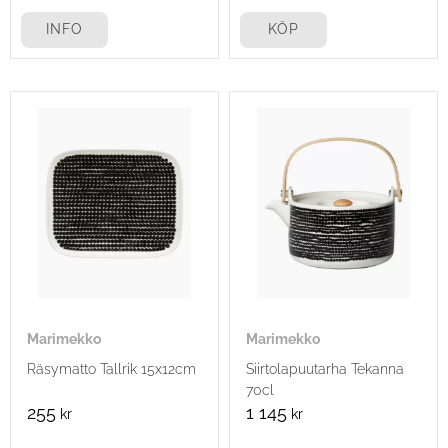
INFO
KÖP
Marimekko
Marimekko
Räsymatto Tallrik 15x12cm
Siirtolapuutarha Tekanna
70cl
255
1 145
kr
kr