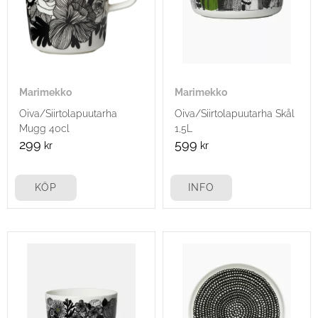
Marimekko
Marimekko
Oiva/Siirtolapuutarha
​Oiva/Siirtolapuutarha Skål
Mugg 40cl
1,5L
299
599
kr
kr
KÖP
INFO