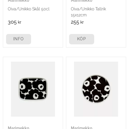
Marimekko
Marimekko
Oiva/Unikko Skål 50cl
Oiva/Unikko Tallrik
15x12cm
305
255
kr
kr
INFO
KÖP
Marimekko
Marimekko