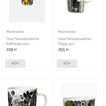
Marimekko
Marimekko
Oiva/Siirtolapuutarha
Oiva/Siirtolapuutarha
Kaffekopp 20cl
Mugg 25cl
229
255
kr
kr
KÖP
KÖP