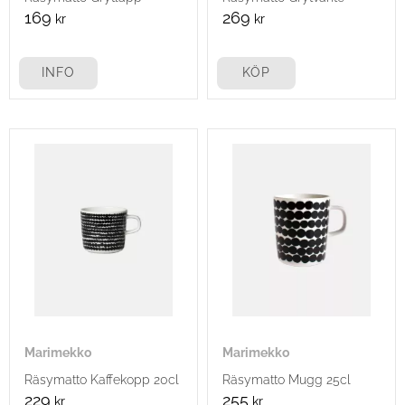
169
269
kr
kr
INFO
KÖP
Marimekko
Marimekko
Räsymatto Kaffekopp 20cl
Räsymatto Mugg 25cl
229
255
kr
kr