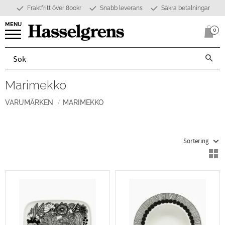
Fraktfritt över 800kr
Snabb leverans
Säkra betalningar
Meny
0
Anta
Marimekko
VARUMÄRKEN
MARIMEKKO
Välj sortering
V