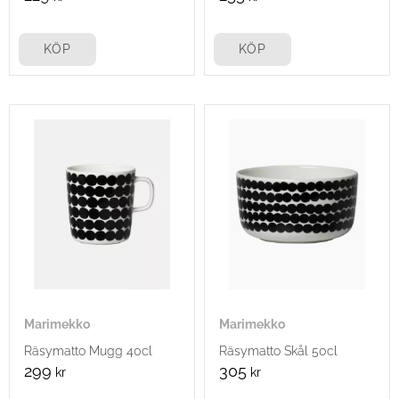
KÖP
KÖP
Marimekko
Marimekko
Räsymatto Mugg 40cl
Räsymatto Skål 50cl
299
305
kr
kr