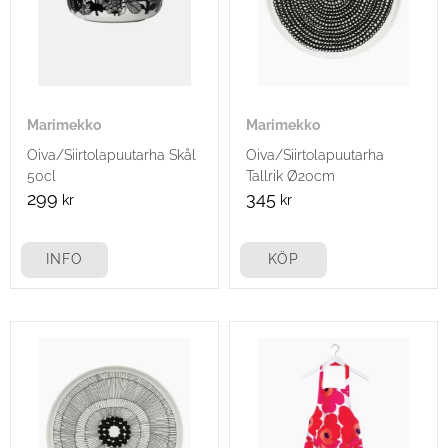
Marimekko
Marimekko
Oiva/Siirtolapuutarha Skål
Oiva/Siirtolapuutarha
50cl
Tallrik Ø20cm
299
345
kr
kr
INFO
KÖP