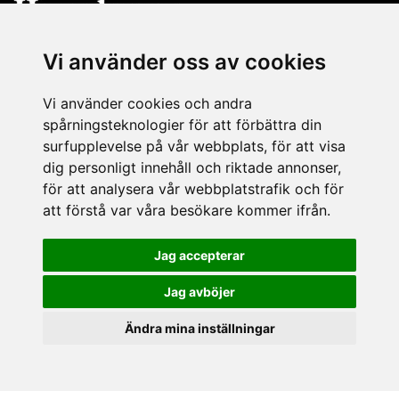
Mitt i centrala Lund hittar du Hasselgrens Glas & Porslin. En
Vi använder oss av cookies
anrik butik som funnits på samma ställe sedan 1898. I
butiken finns ett stort sortiment av inredningsprodukter och
Vi använder cookies och andra
husgeråd från många kända varumärken.
spårningsteknologier för att förbättra din
surfupplevelse på vår webbplats, för att visa
KONTAKT
dig personligt innehåll och riktade annonser,
Hasselgrens Glas & Porslin AB
för att analysera vår webbplatstrafik och för
Skomakaregatan 1, 223 50 LUND
att förstå var våra besökare kommer ifrån.
Vardagar 10-18
Lördagar 10-16
Jag accepterar
Söndagar 12-16
Avvikande öppettider 2026
Jag avböjer
Tel: 046150250
E-post:
butik@hasselgrens.se
Ändra mina inställningar
FÖLJ OSS PÅ: