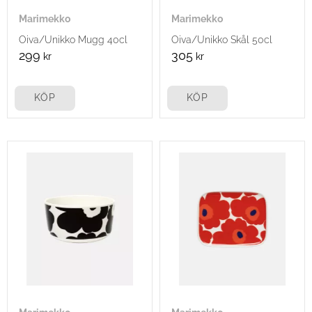
Marimekko
Marimekko
Oiva/Unikko Mugg 40cl
Oiva/Unikko Skål 50cl
299
305
kr
kr
KÖP
KÖP