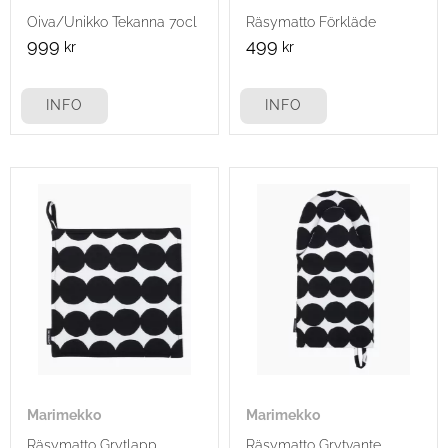
Oiva/Unikko Tekanna 70cl
Räsymatto Förkläde
999
499
kr
kr
INFO
INFO
Marimekko
Marimekko
Räsymatto Grytlapp
Räsymatto Grytvante